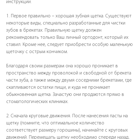
инструкции.
1. Первое правильно – хорошая зубная щетка. Существуют
некоторые виды, специально разработанные для чистки
зубов в брекетах. Правильную щетку должен
Одесса, ул.Ф
рекомендовать только Ваш личный ортодонт, который их
04
ставил. Кроме нее, следует приобрести особую маленькую
0
щеточку с острым кончиком.
Благодаря своим размерам она хорошо проникает в
пространство между проволокой и свободной от брекета
части зуба, а также между двумя соседними брекетами, где
скапливаются остатки пищи, и куда не проникает
обыкновенная щетка. Зачастую они продаются прямо в
стоматологических клиниках.
2. Сначала круговые движения. После нанесения пасты на
щетку (помните, что оптимальное количество
соответствует размеру горошины), начинайте с круговых
движений. Перемещать щетку необходимо спереди назад,