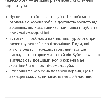
Рецесія ясен — це зміна рівня ясен з оголенням
кореня зуба.
Чутливість та болючість зуба. Це пов’язано з
оголенням кореня зуба, відсутністю захисту від
зовнішніх впливів. Виникає при чищенні зубів та
прийомі холодної їжі.
Естетичні проблеми найчастіше турбують при
розвитку рецесії в зоні посмішки. Люди, які
мають рецесії передніх зубів, найчастіше
виглядають старшими за свій вік. Зуби візуально
виглядають довшими. Колір кореня має
жовтіший відтінок, ніж емаль зуба.
Стирання та карієс на поверхні кореня, що не
захищен емаллю, виникає швидше й частіше.
Ви будете здивовані! АЛЕ! Чищення зубів
може призвести до рецесії! Як же так,