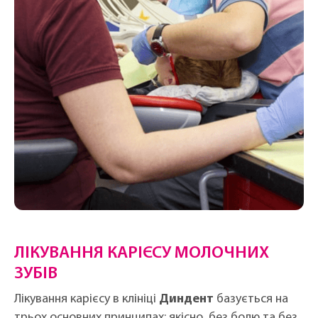
ЛІКУВАННЯ КАРІЄСУ МОЛОЧНИХ
ЗУБІВ
Лікування карієсу в клініці
Диндент
базується на
трьох основних принципах: якісно, без болю та без