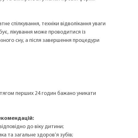
не спілкування, техніки відволікання уваги
бує, лікування може проводитися із
зного сну, а після завершення процедури
отягом перших 24 годин бажано уникати
екомендацій:
відповідно до віку дитини;
ка та загальне здоров’я зубів;