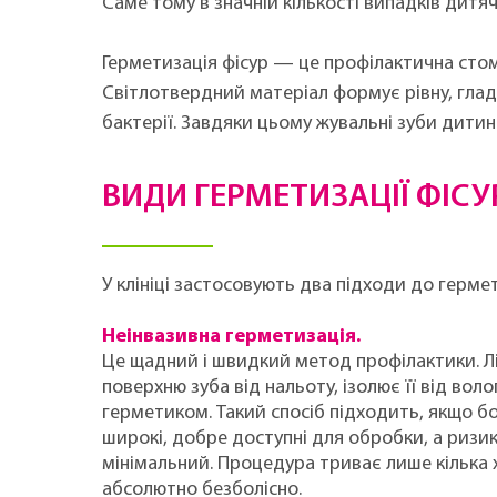
Саме тому в значній кількості випадків дитяч
Герметизація фісур — це профілактична стом
Світлотвердний матеріал формує рівну, гладк
бактерії. Завдяки цьому жувальні зуби дити
ВИДИ ГЕРМЕТИЗАЦІЇ ФІСУ
У клініці застосовують два підходи до гермет
Неінвазивна герметизація.
Це щадний і швидкий метод профілактики. Л
поверхню зуба від нальоту, ізолює її від вол
герметиком. Такий спосіб підходить, якщо 
широкі, добре доступні для обробки, а ризи
мінімальний. Процедура триває лише кілька 
абсолютно безболісно.