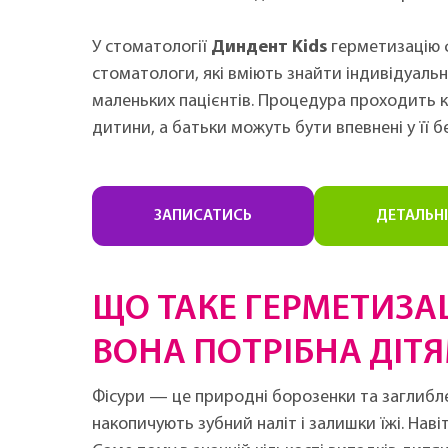
У стоматології
Диндент Kids
герметизацію ф
стоматологи, які вміють знайти індивідуаль
маленьких пацієнтів. Процедура проходить к
дитини, а батьки можуть бути впевнені у її бе
ЗАПИСАТИСЬ
ДЕТАЛЬН
ЩО ТАКЕ ГЕРМЕТИЗАЦ
ВОНА ПОТРІБНА ДІТ
Фісури — це природні борозенки та заглиблен
накопичують зубний наліт і залишки їжі. Нав