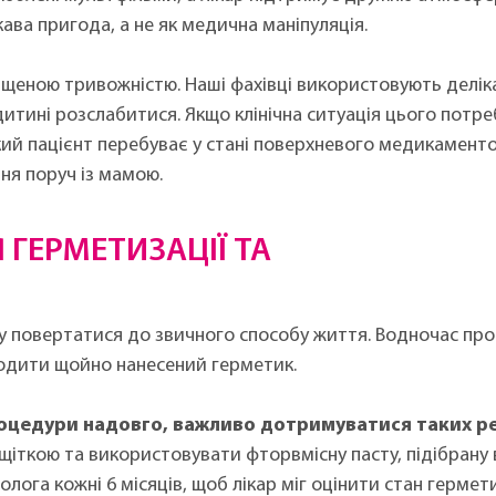
ава пригода, а не як медична маніпуляція.
щеною тривожністю. Наші фахівці використовують делікат
дитині розслабитися. Якщо клінічна ситуація цього потре
ький пацієнт перебуває у стані поверхневого медикаменто
ня поруч із мамою.
 ГЕРМЕТИЗАЦІЇ ТА
зу повертатися до звичного способу життя. Водночас пр
кодити щойно нанесений герметик.
оцедури надовго, важливо дотримуватися таких р
щіткою та використовувати фторвмісну пасту, підібрану 
ога кожні 6 місяців, щоб лікар міг оцінити стан гермети