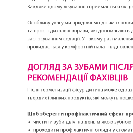
Завдяки цьому лікування сприймається як цік
Особливу увагу ми приділяємо дітям із підви
та прості дихальні вправи, які допомагають 
застосуванням седації. У такому разі мален
прокидається у комфортній палаті відновлен
ДОГЛЯД ЗА ЗУБАМИ ПІСЛЯ
РЕКОМЕНДАЦІЇ ФАХІВЦІВ
Після герметизації фісур дитина може одра
твердих і липких продуктів, які можуть пош
Щоб зберегти профілактичний ефект пр
чистити зуби двічі на день м’якою зубною 
проходити профілактичні огляди у стоматол