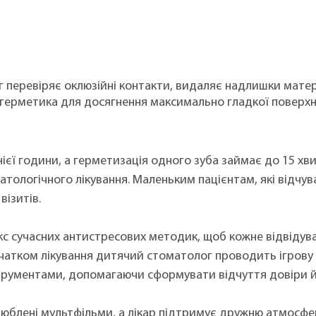
 перевіряє оклюзійні контакти, видаляє надлишки матер
 герметика для досягнення максимально гладкої поверхні
єї години, а герметизація одного зуба займає до 15 хв
матологічного лікування. Маленьким пацієнтам, які відч
візитів.
с сучасних антистресових методик, щоб кожне відвіду
очатком лікування дитячий стоматолог проводить ігрову
трументами, допомагаючи сформувати відчуття довіри й
блені мультфільми, а лікар підтримує дружню атмосферу 