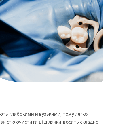
ають глибокими й вузькими, тому легко
овністю очистити ці ділянки досить складно.