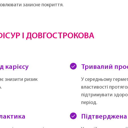
новлювати захисне покриття.
ФІСУР І ДОВГОСТРОКОВА
д карієсу
Тривалий про
яє знизити ризик
У середньому гермет
.
властивості протяго
підтримувати здоров
період.
ілактика
Підтверджена 