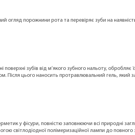
ий огляд порожнини рота та перевіряє зуби на наявність
і поверхні зубів від м’якого зубного нальоту, обробляє 
м. Після цього наносить протравлювальний гель, який з
ерметик у фісури, повністю заповнюючи всі природні загл
огою світлодіодної полімеризаційної лампи до повного 