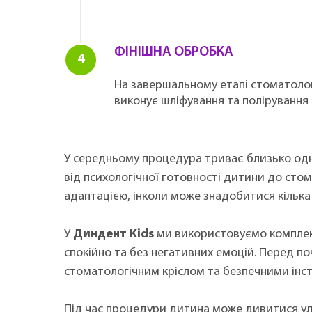
ФІНІШНА ОБРОБКА
На завершальному етапі стоматолог
виконує шліфування та полірування
У середньому процедура триває близько одні
від психологічної готовності дитини до сто
адаптацією, інколи може знадобитися кілька 
У
Диндент Kids
ми використовуємо комплек
спокійно та без негативних емоцій. Перед п
стоматологічним кріслом та безпечними інс
Під час процедури дитина може дивитися улю