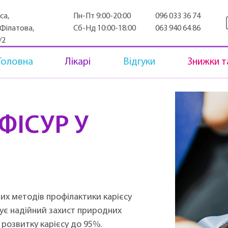
са,
Пн-Пт 9:00-20:00
096 033 36 74
.Філатова,
Сб-Нд 10:00-18:00
063 940 64 86
/2
Головна
Лікарі
Відгуки
Знижки та
ФІСУР У
их методів профілактики карієсу
чує надійний захист природних
 розвитку карієсу до 95%.