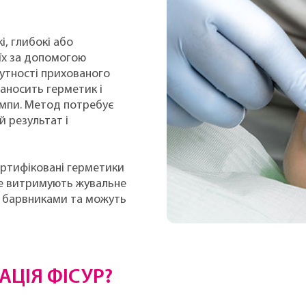
і, глибокі або
 їх за допомогою
утності прихованого
наносить герметик і
ампи. Метод потребує
й результат і
ертифіковані герметики
ре витримують жувальне
 барвниками та можуть
АЦІЯ ФІСУР?