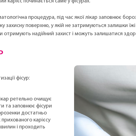
ий карієс починається саме у фісурах.
атологічна процедура, під час якої лікар заповнює бор
у захисну поверхню, у якій не затримуються залишки їжі
ни отримують надійний захист і можуть залишатися здор
Р
изації фісур:
ікар ретельно очищує
оги та заповнює фісури
борозенки достатньо
к прихованого карієсу
хвилин і проходить