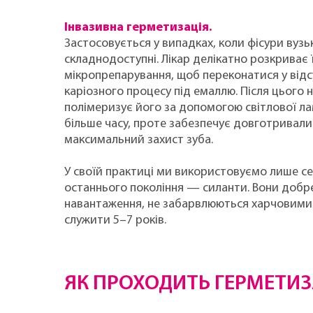
Інвазивна герметизація.
Застосовується у випадках, коли фісури вузьк
складнодоступні. Лікар делікатно розкриває
мікропрепарування, щоб переконатися у відс
каріозного процесу під емаллю. Після цього 
полімеризує його за допомогою світлової л
більше часу, проте забезпечує довготривали
максимальний захист зуба.
У своїй практиці ми використовуємо лише с
останнього покоління — силанти. Вони доб
навантаження, не забарвлюються харчовими
служити 5–7 років.
ЯК ПРОХОДИТЬ ГЕРМЕТИЗ