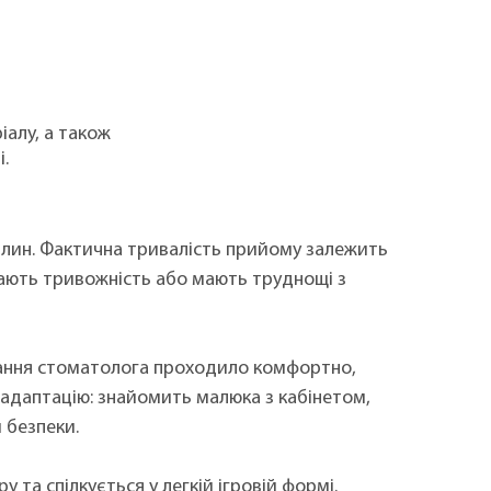
іалу, а також
.
илин. Фактична тривалість прийому залежить
увають тривожність або мають труднощі з
вання стоматолога проходило комфортно,
 адаптацію: знайомить малюка з кабінетом,
 безпеки.
та спілкується у легкій ігровій формі.