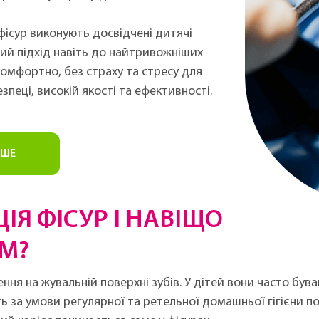
ісур виконують досвідчені дитячі
ний підхід навіть до найтривожніших
омфортно, без страху та стресу для
зпеці, високій якості та ефективності.
ІШЕ
ІЯ ФІСУР І НАВІЩО
ЯМ?
ня на жувальній поверхні зубів. У дітей вони часто був
іть за умови регулярної та ретельної домашньої гігієни п