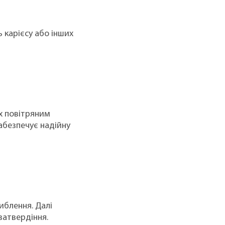
 карієсу або інших
їх повітряним
абезпечує надійну
иблення. Далі
затвердіння.