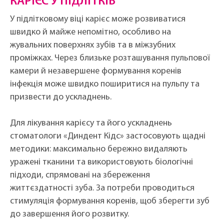
КАРІЄС У ПІДЛІТКІВ
У підлітковому віці карієс може розвиватися
швидко й майже непомітно, особливо на
жувальних поверхнях зубів та в міжзубних
проміжках. Через близьке розташування пульпової
камери й незавершене формування коренів
інфекція може швидко поширитися на пульпу та
призвести до ускладнень.
Для лікування карієсу та його ускладнень
стоматологи «Диндент Кідс» застосовують щадні
методики: максимально бережно видаляють
уражені тканини та використовують біологічні
підходи, спрямовані на збереження
життєздатності зуба. За потреби проводиться
стимуляція формування коренів, щоб зберегти зуб
до завершення його розвитку.