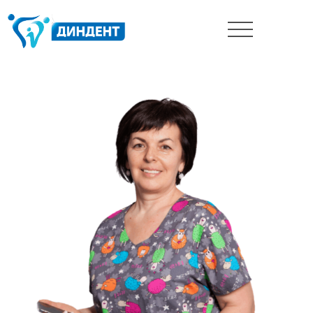
__
__
__